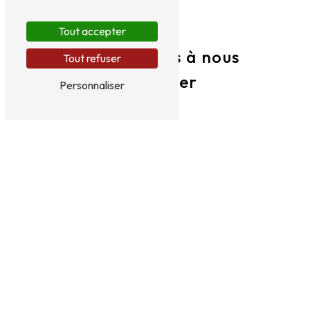
Tout accepter
N'hésitez pas à nous
Tout refuser
contacter
Personnaliser