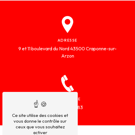
ADRESSE
9 et 11 boulevard du Nord
43500 Craponne-sur-
Arzon
TÉLÉPHONE
04 71 03 63 83
Ce site utilise des cookies et
vous donne le contrôle sur
ceux que vous souhaitez
activer