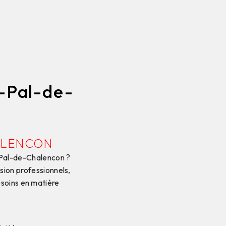
t-Pal-de-
HALENCON
t-Pal-de-Chalencon ?
sion professionnels,
soins en matière